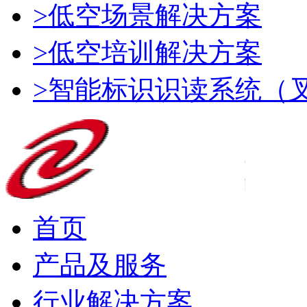
>低空场景解决方案
>低空培训解决方案
>智能标识识读系统（
首页
产品及服务
行业解决方案