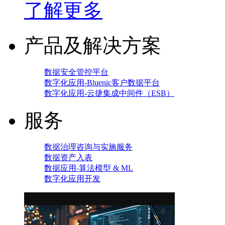
了解更多
产品及解决方案
数据安全管控平台
数字化应用-Bluenic客户数据平台
数字化应用-云捷集成中间件（ESB）
服务
数据治理咨询与实施服务
数据资产入表
数据应用-算法模型 & ML
数字化应用开发