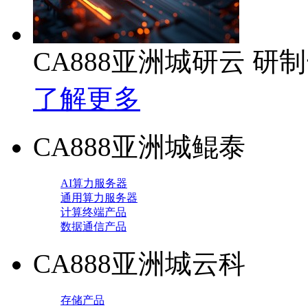
CA888亚洲城研云 
了解更多
CA888亚洲城鲲泰
AI算力服务器
通用算力服务器
计算终端产品
数据通信产品
CA888亚洲城云科
存储产品