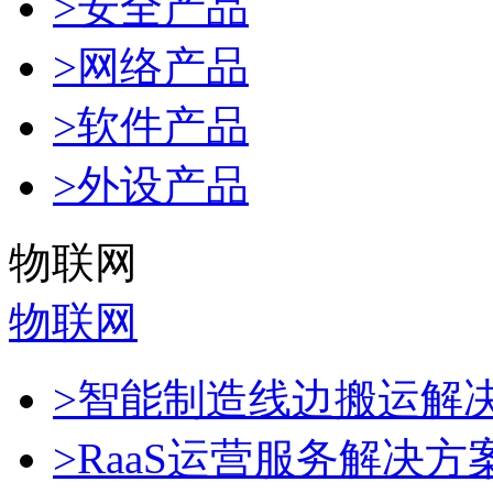
>安全产品
>网络产品
>软件产品
>外设产品
物联网
物联网
>智能制造线边搬运解
>RaaS运营服务解决方