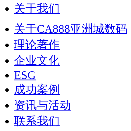
关于我们
关于CA888亚洲城数码
理论著作
企业文化
ESG
成功案例
资讯与活动
联系我们