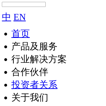
中
EN
首页
产品及服务
行业解决方案
合作伙伴
投资者关系
关于我们