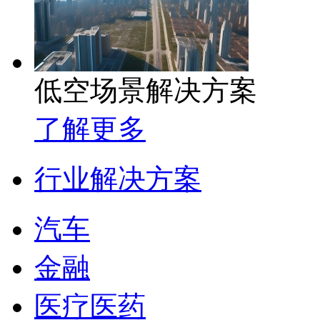
低空场景解决方案
了解更多
行业解决方案
汽车
金融
医疗医药