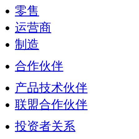
零售
运营商
制造
合作伙伴
产品技术伙伴
联盟合作伙伴
投资者关系