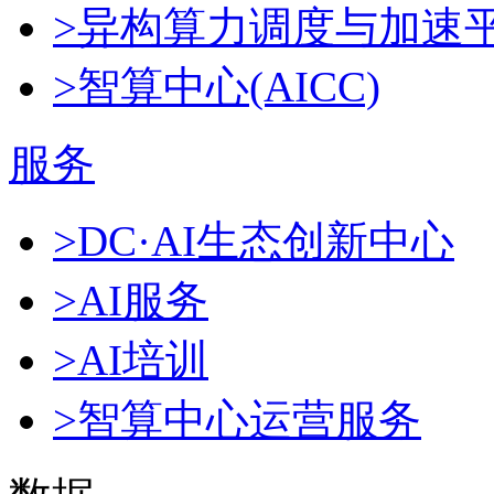
>异构算力调度与加速
>智算中心(AICC)
服务
>DC·AI生态创新中心
>AI服务
>AI培训
>智算中心运营服务