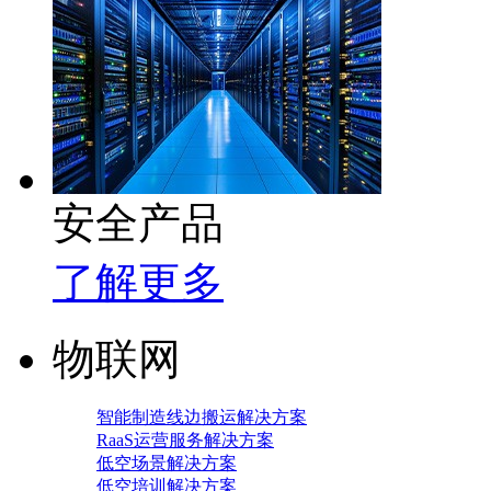
安全产品
了解更多
物联网
智能制造线边搬运解决方案
RaaS运营服务解决方案
低空场景解决方案
低空培训解决方案