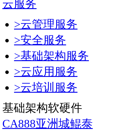
云服务
>云管理服务
>安全服务
>基础架构服务
>云应用服务
>云培训服务
基础架构软硬件
CA888亚洲城鲲泰