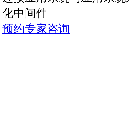
化中间件
预约专家咨询